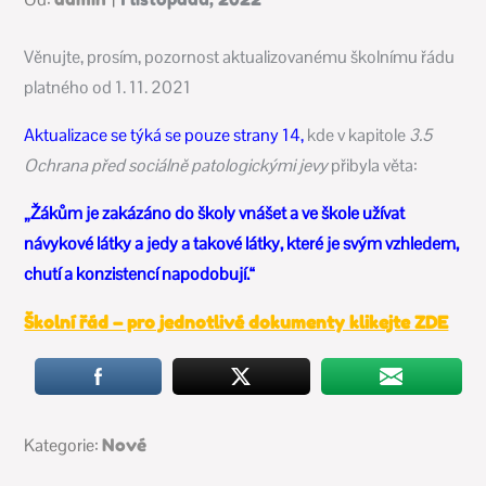
on
Věnujte, prosím, pozornost aktualizovanému školnímu řádu
platného od 1. 11. 2021
Aktualizace se týká se pouze strany 14,
kde v kapitole
3.5
Ochrana před sociálně patologickými jevy
přibyla věta:
„Žákům je zakázáno do školy vnášet a ve škole užívat
návykové látky a jedy a takové látky, které je svým vzhledem,
chutí a konzistencí napodobují.“
Školní řád – pro jednotlivé dokumenty klikejte ZDE
Kategorie:
Kategorie:
Nové
Nové