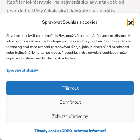
Kapři tentokrát mysleli na nejmenší školáky, a tak děti od
první do třetí třídy čekala strašidelná stezka – Zkrátka
strašidelné dopoledne na max!
Spravovat Souhlas s cookies
Strašidelný Halloween
Abychom poskytli co nejlepší služby, používáme k ukládání a/nebo přístupu k
informacím o zařízení, technologie jako jsou soubory cookies. Souhlas s těmito
technologiemi nám umožní zpracovávat údaje, jako je chování při procházení
30. 10. 2025 – 180. výročí naší školy
nebo jedinečná ID na tomto webu. Nesouhlas nebo odvolání souhlasu může
nepříznivě ovlivnit určité vlastnosti a funkce.
180. výročí naší školy
Spravovat služby
Přijmout
24. 10. 2025 – Novinky ze ŠD
Odmítnout
Říjen ve školní družince byl opět velmi akční.
Novinky ze ŠD
Zobrazit předvolby
Zásady cookies
GDPR, ochrana informací
24. 10. 2025 – Podzim maluje – 5. třída