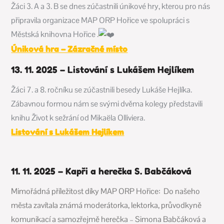
Žáci 3. A a 3. B se dnes zúčastnili únikové hry, kterou pro nás
připravila organizace
MAP ORP Hořice
ve spolupráci s
Městská knihovna Hořice
.
Úniková hra – Zázračné místo
13. 11. 2025 – Listování s Lukášem Hejlíkem
Žáci 7. a 8. ročníku se zúčastnili besedy Lukáše Hejlíka.
Zábavnou formou nám se svými dvěma kolegy představili
knihu Život k sežrání od Mikaëla Olliviera.
Listování s Lukášem Hejlíkem
11. 11. 2025 – Kapři a herečka S. Babčáková
Mimořádná příležitost díky MAP ORP Hořice: Do našeho
města zavítala známá moderátorka, lektorka, průvodkyně
komunikací a samozřejmě herečka – Simona Babčáková a