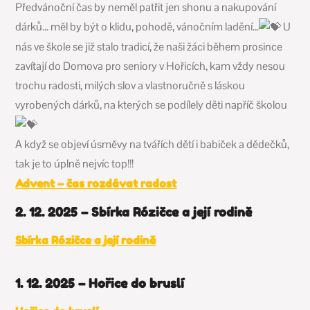
Předvánoční čas by neměl patřit jen shonu a nakupování
dárků… měl by být o klidu, pohodě, vánočním ladění…
U
nás ve škole se již stalo tradicí, že naši žáci během prosince
zavítají do Domova pro seniory v Hořicích, kam vždy nesou
trochu radosti, milých slov a vlastnoručně s láskou
vyrobených dárků, na kterých se podílely děti napříč školou
A když se objeví úsměvy na tvářích dětí i babiček a dědečků,
tak je to úplně nejvíc top!!!
Advent – čas rozdávat radost
2. 12. 2025 – Sbírka Rózičce a její rodině
Sbírka Rózičce a její rodině
1. 12. 2025 – Hořice do bruslí