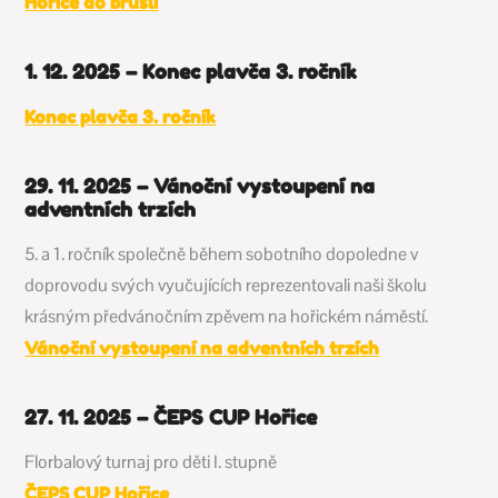
Hořice do bruslí
1. 12. 2025 – Konec plavča 3. ročník
Konec plavča 3. ročník
29. 11. 2025 – Vánoční vystoupení na
adventních trzích
5. a 1. ročník společně během sobotního dopoledne v
doprovodu svých vyučujících reprezentovali naši školu
krásným předvánočním zpěvem na hořickém náměstí.
Vánoční vystoupení na adventních trzích
27. 11. 2025 – ČEPS CUP Hořice
Florbalový turnaj pro děti I. stupně
ČEPS CUP Hořice