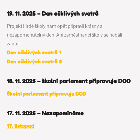
19. 11. 2025 – Den ošklivých svetrů
Projekt Hrdé školy nám opět připravil krásný a
nezapomenutelný den. Ani zaměstnanci školy se nebáli
zapojit.
Den ošklivých svetrů 1
Den ošklivých svetrů 2
18. 11. 2025 – školní parlament připravuje DOD
Školní parlament připravuje DOD
17. 11. 2025 – Nezapomínáme
17. listopad