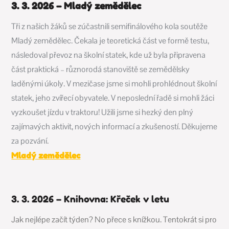
3. 3. 2026 – Mladý zemědělec
Tři z našich žáků se zúčastnili semifinálového kola soutěže
Mladý zemědělec. Čekala je teoretická část ve formě testu,
následoval převoz na školní statek, kde už byla připravena
část praktická – různorodá stanoviště se zemědělsky
laděnými úkoly. V mezičase jsme si mohli prohlédnout školní
statek, jeho zvířecí obyvatele. V neposlední řadě si mohli žáci
vyzkoušet jízdu v traktoru! Užili jsme si hezký den plný
zajímavých aktivit, nových informací a zkušeností. Děkujeme
za pozvání.
Mladý zemědělec
3. 3. 2026 – Knihovna: Křeček v letu
Jak nejlépe začít týden? No přece s knížkou. Tentokrát si pro