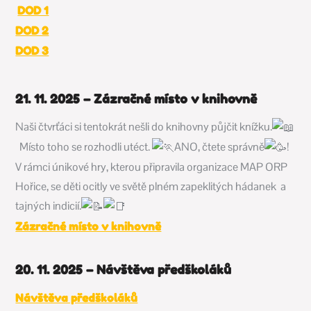
DOD 1
DOD 2
DOD 3
21. 11. 2025 – Zázračné místo v knihovně
Naši čtvrťáci si tentokrát nešli do knihovny půjčit knížku.
Místo toho se rozhodli utéct.
ANO, čtete správně
!
V rámci únikové hry, kterou připravila organizace
MAP ORP
Hořice
, se děti ocitly ve světě plném zapeklitých hádanek a
tajných indicií.
Zázračné místo v knihovně
20. 11. 2025 – Návštěva předškoláků
Návštěva předškoláků