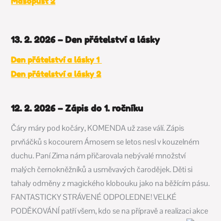
Masopust 2
13. 2. 2026 – Den přátelství a lásky
Den přátelství a lásky 1
Den přátelství a lásky 2
12. 2. 2026 – Zápis do 1. ročníku
Čáry máry pod kočáry, KOMENDA už zase válí.
Zápis
prvňáčků s kocourem Ámosem se letos nesl v kouzelném
duchu.
Paní Zima
nám přičarovala nebývalé množství
malých černokněžníků a usměvavých
čarodějek.
Děti si
tahaly odměny
z magického klobouku
jako na běžícím pásu.
FANTASTICKY STRÁVENÉ ODPOLEDNE!
VELKÉ
PODĚKOVÁNÍ patří všem, kdo se na přípravě a realizaci akce