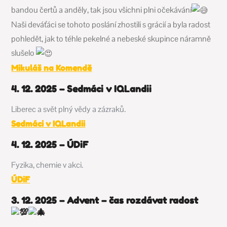
bandou čertů a anděly, tak jsou všichni plni očekávání
Naši deváťáci se tohoto poslání zhostili s grácií a byla radost
pohledět, jak to téhle pekelné a nebeské skupince náramně
slušelo
Mikuláš na Komendě
4. 12. 2025 – Sedmáci v IQLandii
Liberec a svět plný vědy a zázraků.
Sedmáci v IQLandii
4. 12. 2025 – ÚDiF
Fyzika, chemie v akci.
ÚDiF
3. 12. 2025 – Advent – čas rozdávat radost