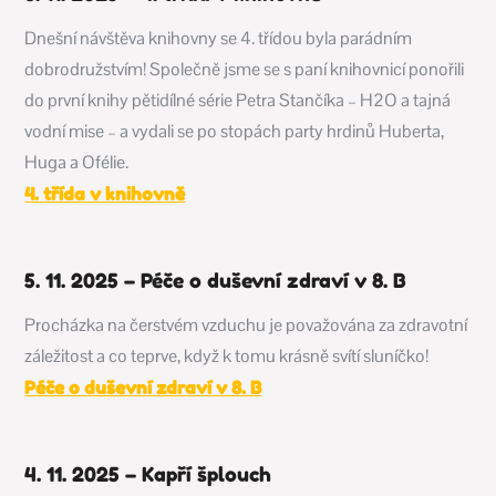
Dnešní návštěva knihovny se 4. třídou byla parádním
dobrodružstvím! Společně jsme se s paní knihovnicí ponořili
do první knihy pětidílné série Petra Stančíka – H2O a tajná
vodní mise – a vydali se po stopách party hrdinů Huberta,
Huga a Ofélie.
4. třída v knihovně
5. 11. 2025 – Péče o duševní zdraví v 8. B
Procházka na čerstvém vzduchu je považována za zdravotní
záležitost a co teprve, když k tomu krásně svítí sluníčko!
Péče o duševní zdraví v 8. B
4. 11. 2025 – Kapří šplouch