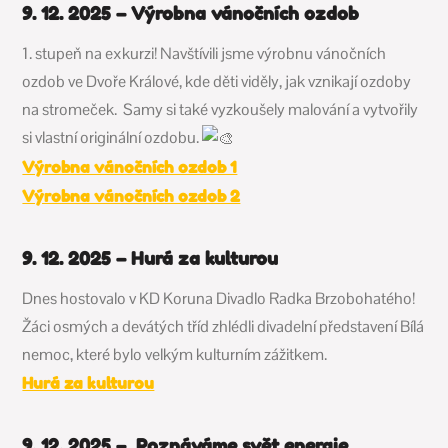
9. 12. 2025 – Výrobna vánočních ozdob
1. stupeň na exkurzi! Navštívili jsme výrobnu vánočních
ozdob ve Dvoře Králové, kde děti viděly, jak vznikají ozdoby
na stromeček. S
amy si také vyzkoušely malování a vytvořily
si vlastní originální ozdobu.
Výrobna vánočních ozdob 1
Výrobna vánočních ozdob 2
9. 12. 2025 – Hurá za kulturou
Dnes hostovalo v KD Koruna Divadlo Radka Brzobohatého!
Žáci osmých a devátých tříd zhlédli divadelní představení Bílá
nemoc, které bylo velkým kulturním zážitkem.
Hurá za kulturou
9. 12. 2025 – Poznáváme svět energie