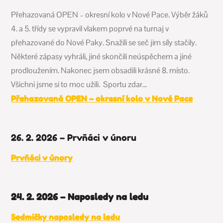
Přehazovaná OPEN – okresní kolo v Nové Pace.
Výběr žáků
4. a 5. třídy se vypravil vlakem poprvé na turnaj v
přehazované do Nové Paky.
Snažili se seč jim síly stačily.
Některé zápasy vyhráli, jiné skončili neúspěchem
a jiné
prodloužením.
Nakonec jsem obsadili krásné 8. místo.
Všichni jsme si to moc užili.
Sportu zdar…
Přehazovaná OPEN – okresní kolo v Nové Pace
26. 2. 2026 – Prvňáci v únoru
Prvňáci v únory
24. 2. 2026 – Naposledy na ledu
Sedmičky naposledy na ledu