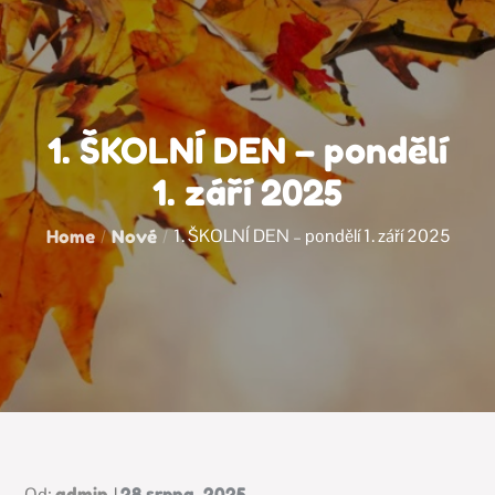
1. ŠKOLNÍ DEN – pondělí
1. září 2025
1. ŠKOLNÍ DEN – pondělí 1. září 2025
Home
Nové
Posted
Od:
admin
28 srpna, 2025