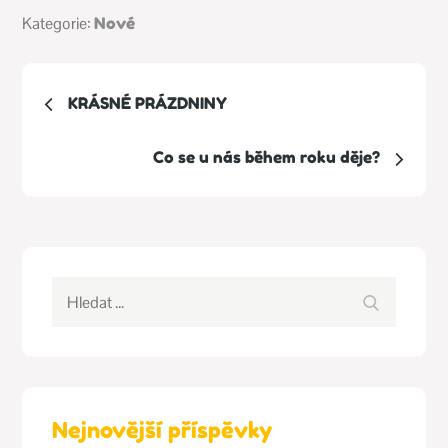
Kategorie:
Kategorie:
Nové
Nové
Navigace
KRÁSNÉ PRÁZDNINY
pro
Co se u nás během roku děje?
příspěvek
Hledat:
Hledat
Nejnovější příspěvky