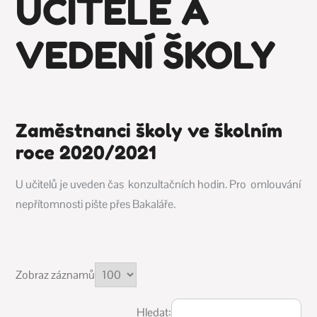
UČITELÉ A
VEDENÍ ŠKOLY
Zaměstnanci školy ve školním
roce 2020/2021
U učitelů je uveden čas konzultačních hodin. Pro omlouvání
nepřítomnosti pište přes Bakaláře.
Zobraz záznamů
Hledat: