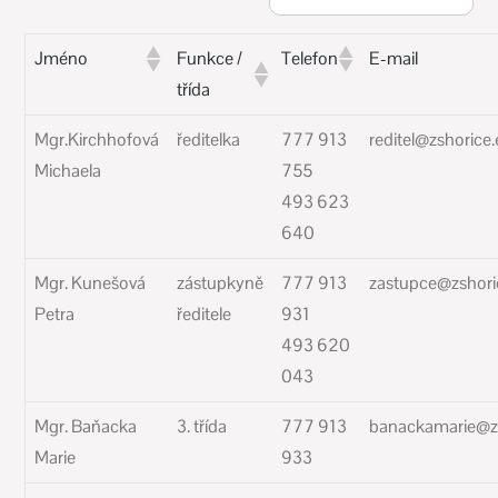
Jméno
Funkce /
Telefon
E-mail
třída
Mgr.Kirchhofová
ředitelka
777 913
reditel@zshorice
Michaela
755
493 623
640
Mgr. Kunešová
zástupkyně
777 913
zastupce@zshori
Petra
ředitele
931
493 620
043
Mgr. Baňacka
3. třída
777 913
banackamarie@zs
Marie
933