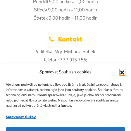
Pondělí 9,00 hodin – 11,00 hodin
Středa 9,00 hodin – 11,00 hodin
Čtvrtek 9,00 hodin – 11,00 hodin
Kontakt
ředitelka: Mgr. Michaela Robek
telefon: 777 913 755;
493 623 640
Spravovat Souhlas s cookies
e-mail: reditel@zshorice.eu
e-mail: hospodarka@zshorice.eu
Abychom poskytli co nejlepší služby, používáme k ukládání a/nebo přístupu k
informacím o zařízení, technologie jako jsou soubory cookies. Souhlas s těmito
technologiemi nám umožní zpracovávat údaje, jako je chování při procházení
nebo jedinečná ID na tomto webu. Nesouhlas nebo odvolání souhlasu může
Naše sítě
nepříznivě ovlivnit určité vlastnosti a funkce.
Spravovat služby